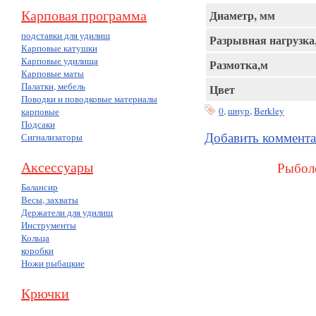
Карповая программа
Диаметр, мм
подставки для удилищ
Разрывная нагрузка
Карповые катушки
Карповые удилища
Размотка,м
Карповые маты
Палатки, мебель
Цвет
Поводки и поводковые материалы
0
,
шнур
,
Berkley
карповые
Подсаки
Добавить коммент
Сигнализаторы
Аксессуары
Рыболо
Балансир
Весы, захваты
Держатели для удилищ
Инструменты
Кольца
коробки
Ножи рыбацкие
Крючки