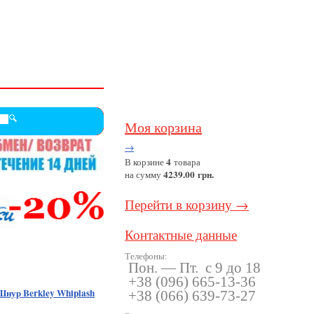
Моя корзина
→
4
В корзине
товара
4239.00 грн.
на сумму
Перейти в корзину →
Контактные данные
Телефоны:
Пон. — Пт. с 9 до 18
+38
(096
) 665-13-36
Шнур Berkley Whiplash
+38
(066
) 639-73-27