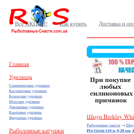
Все АКЦИИ!
Как купить
Доставка и оп
Главная
Удилища
Спиннинговые удилища
Кастинговые удилища
Болонские удилища
Морские удилища
Джерковые удилища
Карповые удилища
Шнур Berkley Whip
Фидерные удилища
Рыболовные снасти
→
Шнур
Рыболовные катушки
Pro Green 110 м, 0,28 мм, 