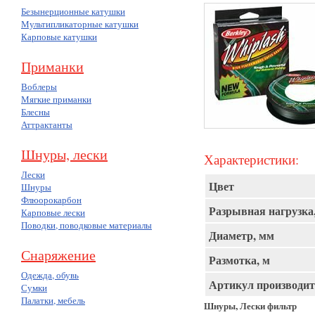
Безынерционные катушки
Мультипликаторные катушки
Карповые катушки
Приманки
Воблеры
Мягкие приманки
Блесны
Аттрактанты
Шнуры, лески
Характеристики:
Лески
Цвет
Шнуры
Флюорокарбон
Разрывная нагрузка,
Карповые лески
Поводки, поводковые материалы
Диаметр, мм
Снаряжение
Размотка, м
Одежда, обувь
Артикул производит
Сумки
Палатки, мебель
Шнуры, Лески фильтр