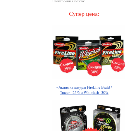
Электронная почта:
Супер цена:
- Акция на шнуры FireLine Braid /
Tracer - 25% и Whiplash -30%