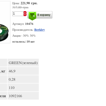
221,90 грн.
Цена:
317,00 грн.
10476
Артикул:
Berkley
Производитель:
Акция - 30% 30%
осталось: 10 шт
GREEN(зеленый)
 кг
46,9
0,28
110
еля
1092166