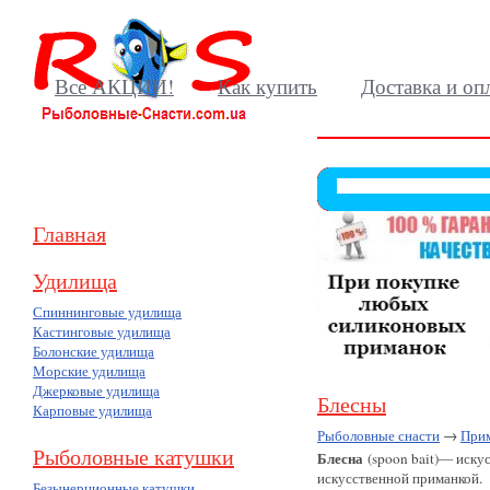
Все АКЦИИ!
Как купить
Доставка и оп
Главная
Удилища
Спиннинговые удилища
Кастинговые удилища
Болонские удилища
Морские удилища
Джерковые удилища
Блесны
Карповые удилища
Рыболовные снасти
→
При
Рыболовные катушки
Блесна
(spoon bait)— иску
искусственной приманкой.
Безынерционные катушки