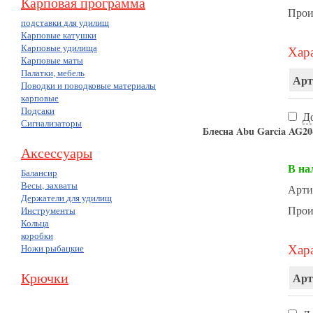
Карповая программа
Прои
подставки для удилищ
Карповые катушки
Карповые удилища
Хара
Карповые маты
Палатки, мебель
Арт
Поводки и поводковые материалы
карповые
Подсаки
Д
Сигнализаторы
Блесна Abu Garcia AG20-
Аксессуары
В на
Балансир
Весы, захваты
Арти
Держатели для удилищ
Прои
Инструменты
Кольца
коробки
Хара
Ножи рыбацкие
Крючки
Арт