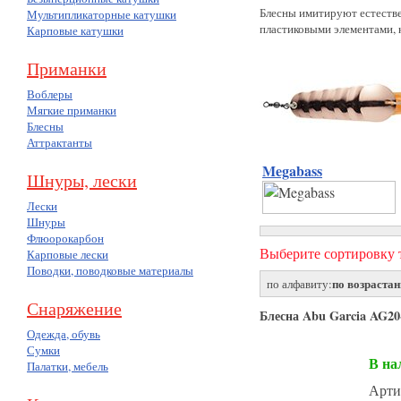
Блесны имитируют естестве
Мультипликаторные катушки
пластиковыми элементами, 
Карповые катушки
Приманки
Воблеры
Мягкие приманки
Блесны
Аттрактанты
Megabass
(46)
Шнуры, лески
Лески
Шнуры
Флюорокарбон
Выберите сортировку т
Карповые лески
Поводки, поводковые материалы
по возраста
по алфавиту:
Снаряжение
Блесна Abu Garcia AG20-
Одежда, обувь
Сумки
В на
Палатки, мебель
Арти