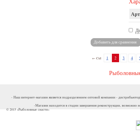
Хара
Арт
Д
1
2
3
4
← Ctrl
Рыболовные
- Наш интернет-магазин является подразделением оптовой компании - дистрибьютор
-Магазин находится в стадии завершения реконструкции, возможно н
© 2015 «Рыболовные снасти»