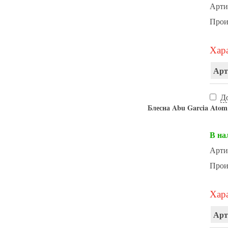
Арти
Прои
Хара
Арт
Д
Блесна Abu Garcia Atom
В на
Арти
Прои
Хара
Арт