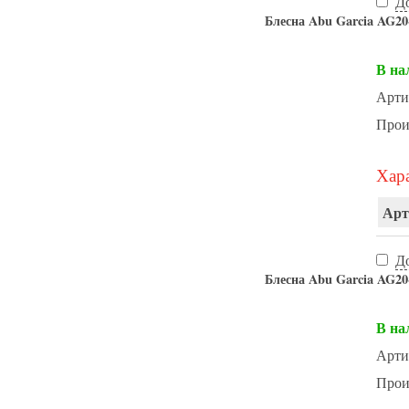
Д
Блесна Abu Garcia AG20-
В на
Арти
Прои
Хара
Арт
Д
Блесна Abu Garcia AG20-
В на
Арти
Прои