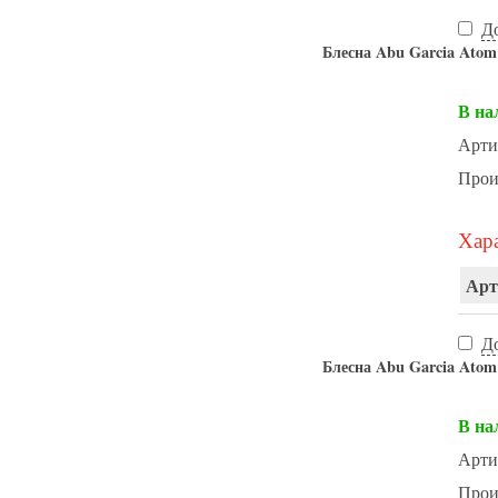
Д
Блесна Abu Garcia Atom 
В на
Арти
Прои
Хара
Арт
Д
Блесна Abu Garcia Atom
В на
Арти
Прои