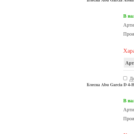
В на
Арти
Прои
Хара
Арт
Д
Блесна Abu Garcia D 4-H
В на
Арти
Прои