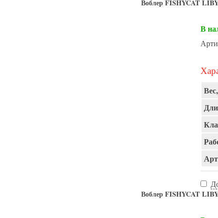
Воблер FISHYCAT LIBY
В на
Арти
Хара
Вес,
Дли
Кла
Раб
Арт
Д
Воблер FISHYCAT LIBY