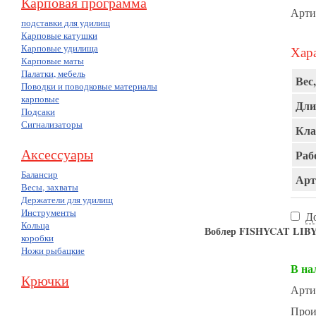
Карповая программа
Арти
подставки для удилищ
Карповые катушки
Карповые удилища
Хара
Карповые маты
Палатки, мебель
Вес,
Поводки и поводковые материалы
карповые
Дли
Подсаки
Сигнализаторы
Кла
Аксессуары
Раб
Балансир
Арт
Весы, захваты
Держатели для удилищ
Инструменты
Д
Кольца
Воблер FISHYCAT LIBY
коробки
Ножи рыбацкие
В на
Крючки
Арти
Прои