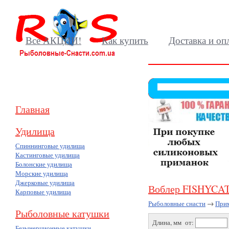
Все АКЦИИ!
Как купить
Доставка и оп
Главная
Удилища
Спиннинговые удилища
Кастинговые удилища
Болонские удилища
Морские удилища
Джерковые удилища
Воблер FISHYCAT
Карповые удилища
Рыболовные снасти
→
При
Рыболовные катушки
Длина, мм от:
Безынерционные катушки