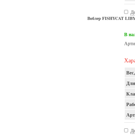
Д
Воблер FISHYCAT LIBY
В на
Арти
Хара
Вес,
Дли
Кла
Раб
Арт
Д