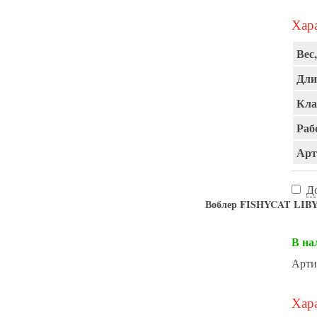
Хара
Вес,
Дли
Кла
Раб
Арт
Д
Воблер FISHYCAT LIBY
В на
Арти
Хара