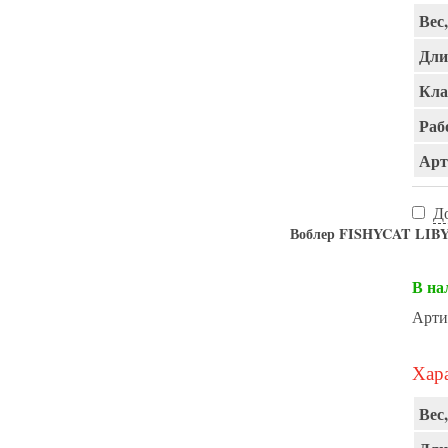
Вес,
Дли
Кла
Раб
Арт
Д
Воблер FISHYCAT LIBY
В на
Арти
Хара
Вес,