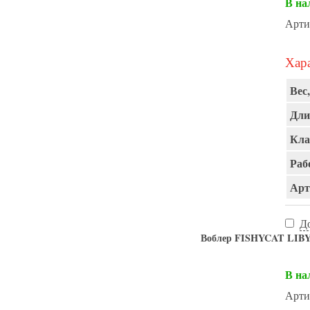
В на
Арти
Хара
Вес,
Дли
Кла
Раб
Арт
Д
Воблер FISHYCAT LIBY
В на
Арти