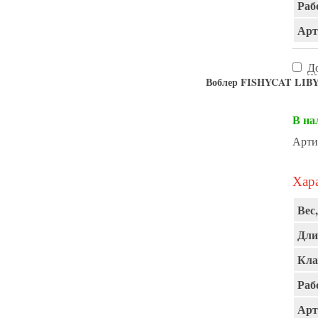
Раб
Арт
Д
Воблер FISHYCAT LIBY
В на
Арти
Хара
Вес,
Дли
Кла
Раб
Арт