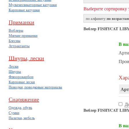
Мультипликаторные катушки
Выберите сортировку т
Карповые катушки
по возраста
по алфавиту:
Приманки
Воблер FISHYCAT LIBY
Воблеры
Мягкие приманки
Блесны
В на
Аттрактанты
Арти
Шнуры, лески
Прои
Лески
Шнуры
Хара
Флюорокарбон
Карповые лески
Поводки, поводковые материалы
Арт
Снаряжение
Д
Одежда, обувь
Воблер FISHYCAT LIBY
Сумки
Палатки, мебель
В на