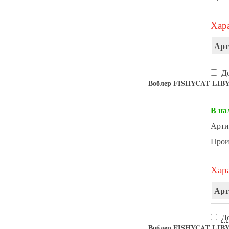
Хара
Арт
Д
Воблер FISHYCAT LIBY
В на
Арти
Прои
Хара
Арт
Д
Воблер FISHYCAT LIBY