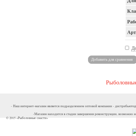
Дли
Кла
Раб
Арт
Д
Рыболовные
- Наш интернет-магазин является подразделением оптовой компании - дистрибьютор
-Магазин находится в стадии завершения реконструкции, возможно н
© 2015 «Рыболовные снасти»