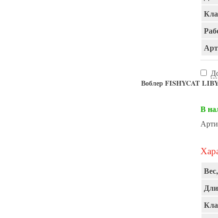
Кла
Раб
Арт
Д
Воблер FISHYCAT LIBY
В на
Арти
Хара
Вес,
Дли
Кла