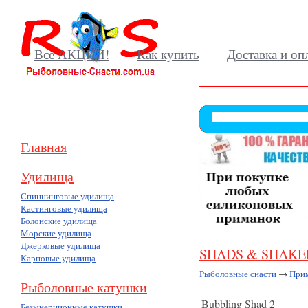
Все АКЦИИ!
Как купить
Доставка и оп
Главная
Удилища
Спиннинговые удилища
Кастинговые удилища
Болонские удилища
Морские удилища
Джерковые удилища
SHADS & SHAKE
Карповые удилища
Рыболовные снасти
→
При
Рыболовные катушки
Bubbling Shad 2
(10)
Безынерционные катушки