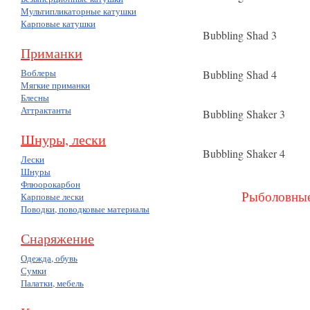
Мультипликаторные катушки
Карповые катушки
Bubbling Shad 3
(3)
Приманки
Воблеры
Bubbling Shad 4
(8)
Мягкие приманки
Блесны
Аттрактанты
Bubbling Shaker 3
(7)
Шнуры, лески
Bubbling Shaker 4
(4)
Лески
Шнуры
Флюорокарбон
Рыболовные
Карповые лески
Поводки, поводковые материалы
Снаряжение
Одежда, обувь
Сумки
Палатки, мебель