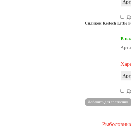
Арт
Д
Силикон Keitech Little 
В на
Арти
Хара
Арт
Д
Рыболовные