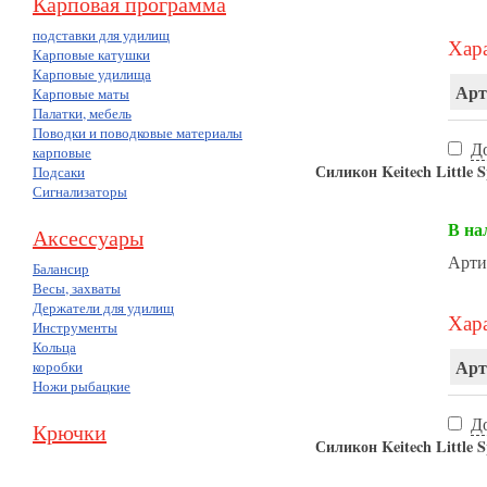
Карповая программа
подставки для удилищ
Хара
Карповые катушки
Карповые удилища
Арт
Карповые маты
Палатки, мебель
Поводки и поводковые материалы
Д
карповые
Силикон Keitech Little S
Подсаки
Сигнализаторы
В на
Аксессуары
Арти
Балансир
Весы, захваты
Держатели для удилищ
Хара
Инструменты
Кольца
Арт
коробки
Ножи рыбацкие
Д
Крючки
Силикон Keitech Little 