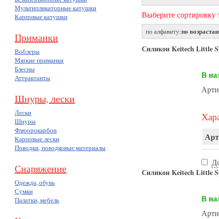
Мультипликаторные катушки
Выберите сортировку т
Карповые катушки
по возраста
по алфавиту:
Приманки
Силикон Keitech Little S
Воблеры
Мягкие приманки
Блесны
В на
Аттрактанты
Арти
Шнуры, лески
Лески
Хара
Шнуры
Флюорокарбон
Арт
Карповые лески
Поводки, поводковые материалы
Д
Снаряжение
Силикон Keitech Little 
Одежда, обувь
Сумки
В на
Палатки, мебель
Арти