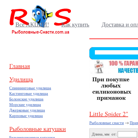
Все АКЦИИ!
Как купить
Доставка и оп
Главная
Удилища
Спиннинговые удилища
Кастинговые удилища
Болонские удилища
Морские удилища
Джерковые удилища
Little Spider 2"
Карповые удилища
Рыболовные снасти
→
При
Рыболовные катушки
Длина, мм от:
Безынерционные катушки