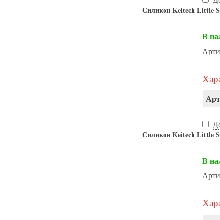
Силикон Keitech Little S
В на
Арти
Хара
Арт
Д
Силикон Keitech Little S
В на
Арти
Хара