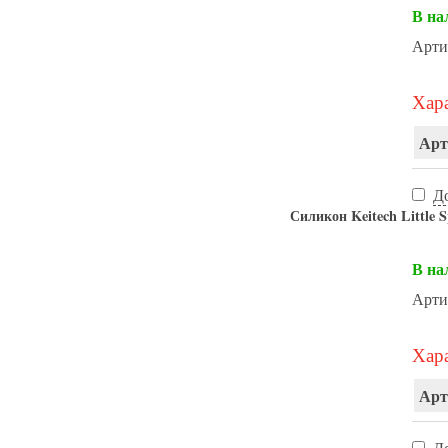
В на
Арти
Хара
Арт
Д
Силикон Keitech Little 
В на
Арти
Хара
Арт
Д