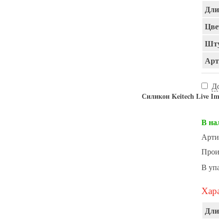
Дли
Цве
Шту
Арт
Д
Силикон Keitech Live Im
В на
Арти
Прои
В уп
Хара
Дли