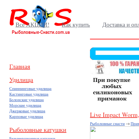
Все АКЦИИ!
Как купить
Доставка и оп
Главная
Удилища
Спиннинговые удилища
Кастинговые удилища
Болонские удилища
Морские удилища
Джерковые удилища
Live Impact Worm,
Карповые удилища
Рыболовные снасти
→
При
Рыболовные катушки
Безынерционные катушки