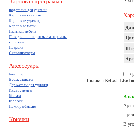
Карповая программа
В уп
подставки для удилищ
Хара
Карповые катушки
Карповые удилища
Карповые маты
Дли
Палатки, мебель
Поводки и поводковые материалы
Цве
карповые
Подсаки
Шту
Сигнализаторы
Арт
Аксессуары
Д
Балансир
Весы, захваты
Силикон Keitech Live I
Держатели для удилищ
Инструменты
Кольца
В на
коробки
Арти
Ножи рыбацкие
Прои
Крючки
В уп