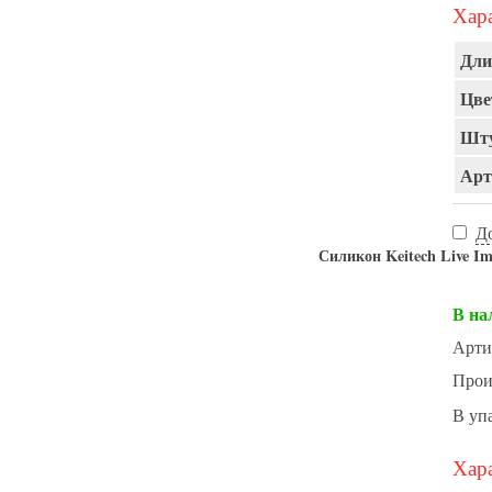
Хара
Дли
Цве
Шту
Арт
Д
Силикон Keitech Live Im
В на
Арти
Прои
В уп
Хара