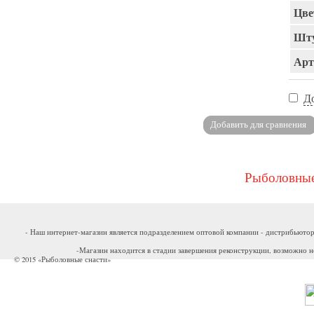
Цве
Шту
Арт
Д
Рыболовные
- Наш интернет-магазин является подразделением оптовой компании - дистрибьютор
-Магазин находится в стадии завершения реконструкции, возможно н
© 2015 «Рыболовные снасти»