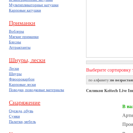
Мультипликаторные катушки
Карповые катушки
Приманки
Воблеры
Мягкие приманки
Блесны
Аттрактанты
Шнуры, лески
Лески
Выберите сортировку т
Шнуры
Флюорокарбон
по возраста
по алфавиту:
Карповые лески
Поводки, поводковые материалы
Силикон Keitech Live Im
Снаряжение
В на
Одежда, обувь
Арти
Сумки
Палатки, мебель
Прои