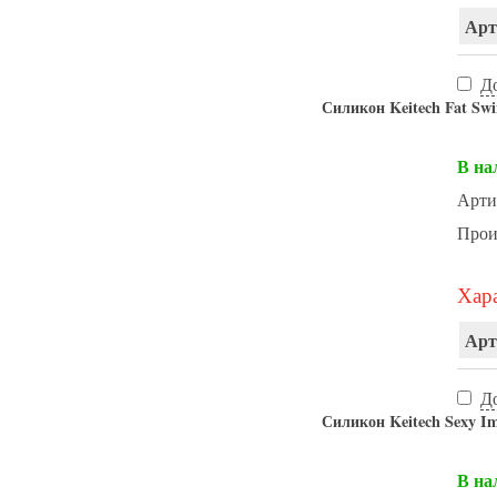
Арт
Д
Силикон Keitech Fat Swi
В на
Арти
Прои
Хара
Арт
Д
Силикон Keitech Sexy Im
В на