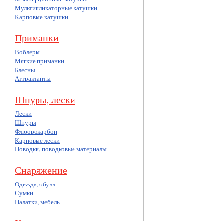
Мультипликаторные катушки
Карповые катушки
Приманки
Воблеры
Мягкие приманки
Блесны
Аттрактанты
Шнуры, лески
Лески
Шнуры
Флюорокарбон
Карповые лески
Поводки, поводковые материалы
Снаряжение
Одежда, обувь
Сумки
Палатки, мебель