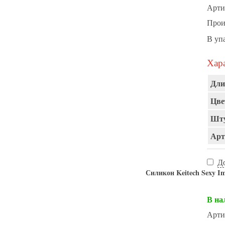
Арти
Прои
В уп
Хара
Дли
Цве
Шту
Арт
Д
Силикон Keitech Sexy Im
В на
Арти