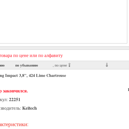
овара по цене или по алфавиту
нию
по убыванию
, по цене
ng Impact 3,8", 424 Lime Chartreuse
р закончился.
22251
кул:
Keitech
зводитель:
ктеристики: