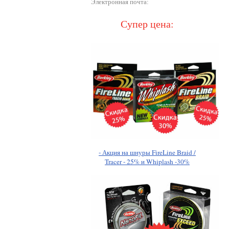
Электронная почта:
Супер цена:
- Акция на шнуры FireLine Braid /
Tracer - 25% и Whiplash -30%