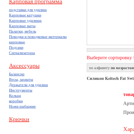
Карповая программа
подставки для удилищ
Карповые катушки
Карповые удилища
Карповые маты
Палатки, мебель
Поводки и поводковые материалы
карповые
Подсаки
Сигнализаторы
Выберите сортировку т
Аксессуары
по возраста
по алфавиту:
Балансир
Силикон Keitech Fat Swi
Весы, захваты
Держатели для удилищ
Инструменты
това
Кольца
коробки
Арти
Ножи рыбацкие
Прои
Крючки
Хара