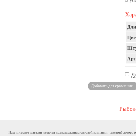
Хара
Дли
Цве
Шту
Арт
Д
Рыболо
- Наш интернет-магазин является подразделением оптовой компании - дистрибьютора р