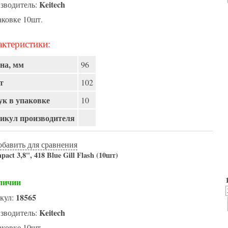
Keitech
зводитель:
аковке 10шт.
ктеристики:
на, мм
96
т
102
к в упаковке
10
икул производителя
обавить для сравнения
act 3,8", 418 Blue Gill Flash (10шт)
личии
18565
кул:
Keitech
зводитель:
аковке 10шт.