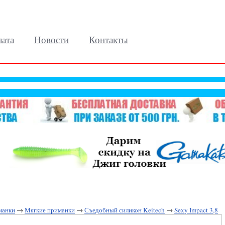
лата
Новости
Контакты
манки
→
Мягкие приманки
→
Съедобный силикон Keitech
→
Sexy Impact 3,8