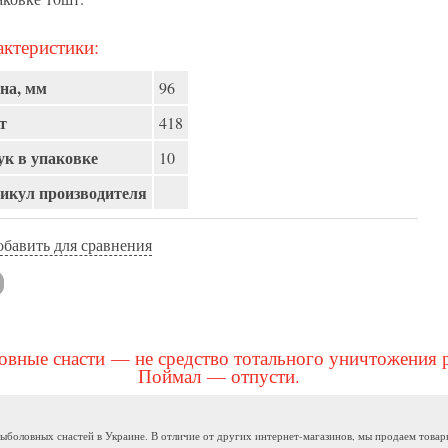
ктеристики:
на, мм
96
т
418
к в упаковке
10
икул производителя
обавить для сравнения
вные снасти — не средство тотального уничтожения 
Поймал — отпусти.
ыболовных снастей в Украине. В отличие от других интернет-магазинов, мы продаем товары