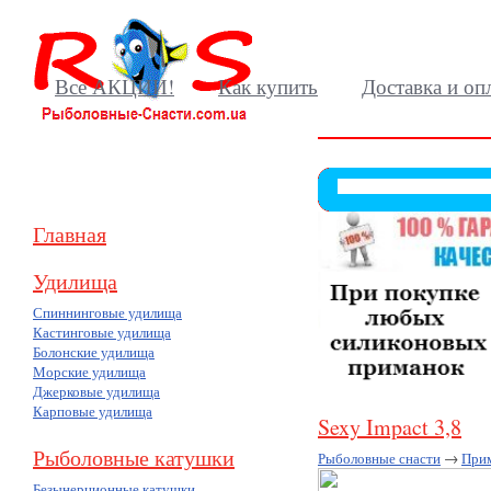
Все АКЦИИ!
Как купить
Доставка и оп
Главная
Удилища
Спиннинговые удилища
Кастинговые удилища
Болонские удилища
Морские удилища
Джерковые удилища
Карповые удилища
Sexy Impact 3,8
Рыболовные катушки
Рыболовные снасти
→
При
Безынерционные катушки