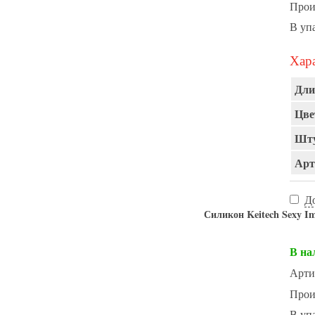
Прои
В уп
Хара
Дли
Цве
Шту
Арт
Д
Силикон Keitech Sexy Imp
В на
Арти
Прои
В уп