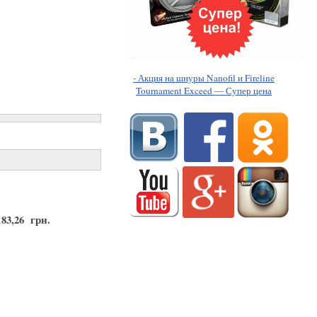
- Акция на шнуры Nanofil и Fireline
Tournament Exceed — Супер цена
183,26 грн.