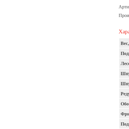
Арти
Прои
Хара
Вес,
Под
Лес
Шпу
Шпу
Ред
Обо
Фри
Под