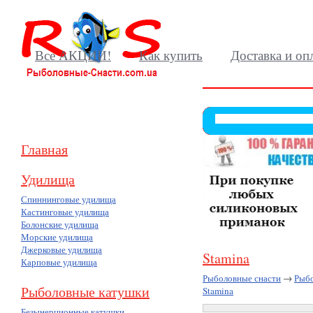
Все АКЦИИ!
Как купить
Доставка и оп
Главная
Удилища
Спиннинговые удилища
Кастинговые удилища
Болонские удилища
Морские удилища
Джерковые удилища
Stamina
Карповые удилища
Рыболовные снасти
→
Рыб
Рыболовные катушки
Stamina
Безынерционные катушки