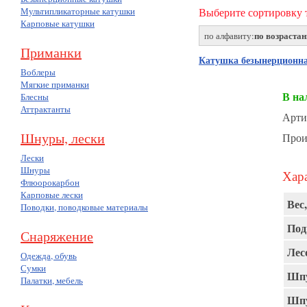
Мультипликаторные катушки
Выберите сортировку т
Карповые катушки
по возраста
по алфавиту:
Приманки
Катушка безынерционн
Воблеры
Мягкие приманки
В на
Блесны
Аттрактанты
Арти
Шнуры, лески
Прои
Лески
Шнуры
Хара
Флюорокарбон
Карповые лески
Вес,
Поводки, поводковые материалы
Под
Снаряжение
Лес
Одежда, обувь
Сумки
Шпу
Палатки, мебель
Шпу