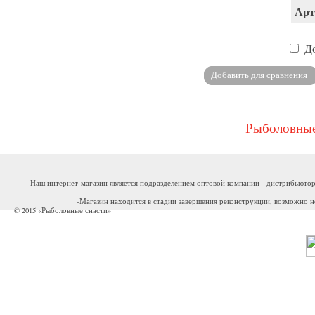
Арт
Д
Рыболовные
- Наш интернет-магазин является подразделением оптовой компании - дистрибьютор
-Магазин находится в стадии завершения реконструкции, возможно н
© 2015 «Рыболовные снасти»