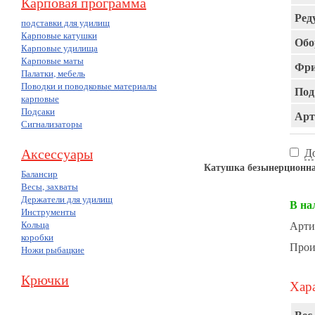
Карповая программа
Ред
подставки для удилищ
Карповые катушки
Обо
Карповые удилища
Карповые маты
Фри
Палатки, мебель
Поводки и поводковые материалы
Под
карповые
Подсаки
Арт
Сигнализаторы
Аксессуары
Д
Катушка безынерционн
Балансир
Весы, захваты
Держатели для удилищ
В на
Инструменты
Кольца
Арти
коробки
Прои
Ножи рыбацкие
Крючки
Хара
Вес,