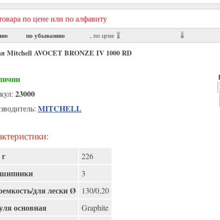
овара по цене или по алфавиту
нию
по убыванию
, по цене
ая Mitchell AVOCET BRONZE IV 1000 RD
личии
23000
кул:
MITCHELL
зводитель:
ктеристики:
 г
226
шипники
3
оемкость/для лески Ø
130/0,20
ля основная
Graphite