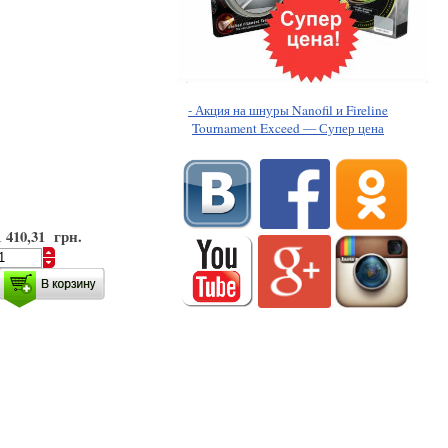
- Акция на шнуры Nanofil и Fireline
Tournament Exceed — Супер цена
1 410,31 грн.