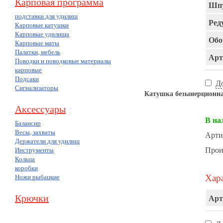
Карповая программа
Шпу
подставки для удилищ
Ред
Карповые катушки
Карповые удилища
Обо
Карповые маты
Палатки, мебель
Арт
Поводки и поводковые материалы
карповые
Подсаки
Д
Сигнализаторы
Катушка безынерционн
Аксессуары
В на
Балансир
Весы, захваты
Арти
Держатели для удилищ
Прои
Инструменты
Кольца
коробки
Хара
Ножи рыбацкие
Крючки
Арт