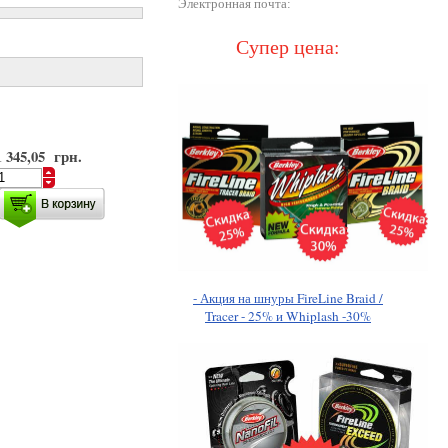
Электронная почта:
Супер цена:
1 345,05 грн.
- Акция на шнуры FireLine Braid /
Tracer - 25% и Whiplash -30%