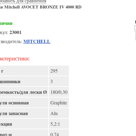
обавить для сравнения
ая Mitchell AVOCET BRONZE IV 4000 RD
личии
23001
кул:
MITCHELL
зводитель:
ктеристики:
 г
295
шипники
3
оемкость/для лески Ø
180/0,30
ля основная
Graphite
ля запасная
Alu
укция
5,2:1
рот,м
0,74