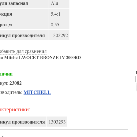
ля запасная
Alu
укция
5,4:1
рот,м
0,55
икул производителя
1303292
обавить для сравнения
ая Mitchell AVOCET BRONZE IV 2000RD
личии
23082
кул:
MITCHELL
зводитель:
ктеристики:
икул производителя
1303293