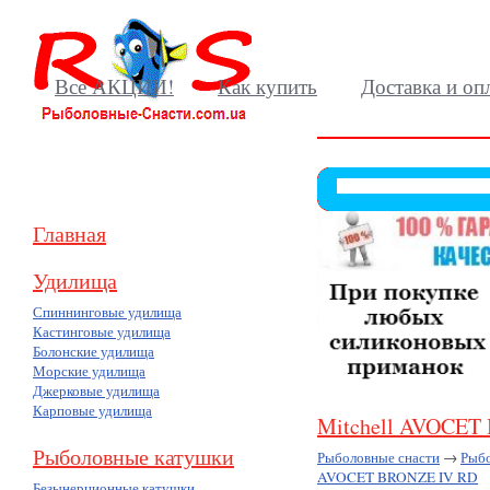
Все АКЦИИ!
Как купить
Доставка и оп
Главная
Удилища
Спиннинговые удилища
Кастинговые удилища
Болонские удилища
Морские удилища
Джерковые удилища
Карповые удилища
Mitchell AVOCET
Рыболовные катушки
Рыболовные снасти
→
Рыб
AVOCET BRONZE IV RD
Безынерционные катушки