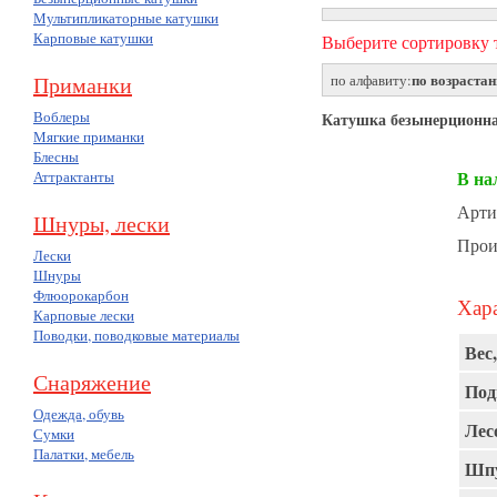
Мультипликаторные катушки
Карповые катушки
Выберите сортировку т
по возраста
по алфавиту:
Приманки
Воблеры
Катушка безынерционн
Мягкие приманки
Блесны
В на
Аттрактанты
Арти
Шнуры, лески
Прои
Лески
Шнуры
Флюорокарбон
Хара
Карповые лески
Поводки, поводковые материалы
Вес,
Снаряжение
Под
Одежда, обувь
Лес
Сумки
Палатки, мебель
Шпу