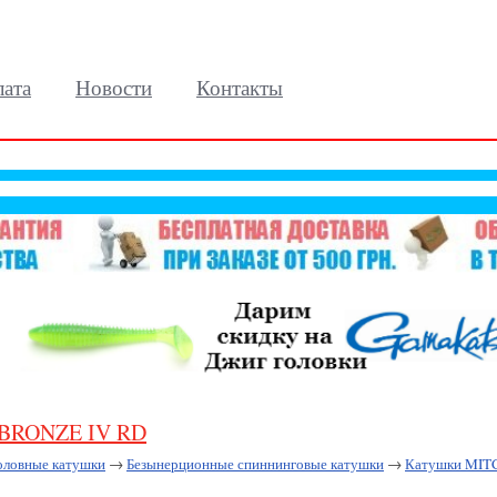
лата
Новости
Контакты
 BRONZE IV RD
оловные катушки
→
Безынерционные спиннинговые катушки
→
Катушки MI