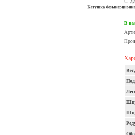
Д
Катушка безынерционн
В на
Арти
Прои
Хара
Вес,
Под
Лес
Шпу
Шпу
Ред
Обо