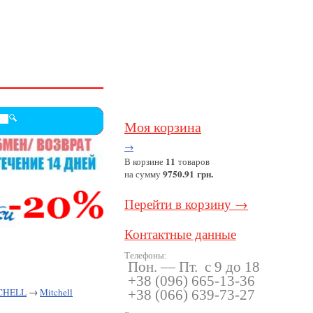
Моя корзина
→
11
В корзине
товаров
9750.91 грн.
на сумму
Перейти в корзину →
Контактные данные
Телефоны:
Пон. — Пт. с 9 до 18
+38
(096
) 665-13-36
TCHELL
→
Mitchell
+38
(066
) 639-73-27