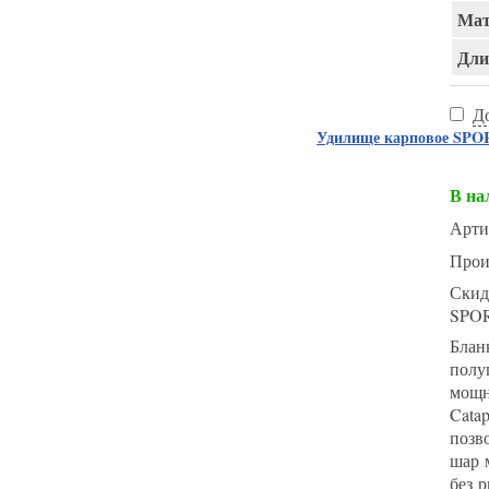
Мат
Длин
Д
Удилище карповое SPORT
В на
Арти
Прои
Скид
SPO
Блан
полу
мощн
Cata
позв
шар 
без 