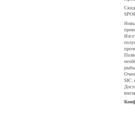
Скид
SPO
Новы
прев
Изго
полу
проч
Позв
необ
рыба
Очен
SIC,
Дост
внез
Конф