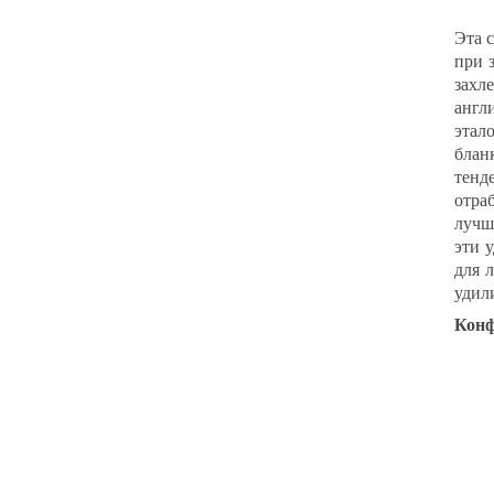
Эта 
при 
захл
англ
этал
блан
тенд
отра
лучш
эти 
для 
удил
Конф