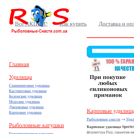
Все АКЦИИ!
Как купить
Доставка и оп
Главная
Удилища
Спиннинговые удилища
Кастинговые удилища
Болонские удилища
Морские удилища
Джерковые удилища
Карповые удилища
Карповые удилища
Рыболовные снасти
→
Уди
Рыболовные катушки
Карповые удилища Sporte
фурнитура Fuji, гарантия на
Безынерционные катушки