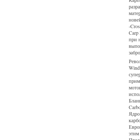
разр
мате
нове
-Cro
Carp
при 
выпо
забр
Рево
Wind
супе
прим
мото
испо
Блан
Carbo
Ядро
карб
Евро
этим
Пред