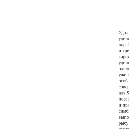
Удил
удил
дора
и тр
карп
удил
одно
уже 
особ
сове
для 
позв
и пр
симб
выпо
рыбу
конт