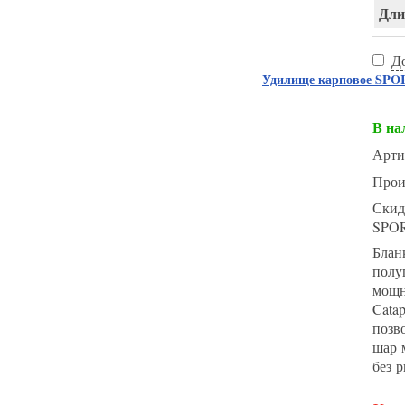
Длин
Д
Удилище карповое SPORT
В на
Арти
Прои
Скид
SPO
Блан
полу
мощн
Cata
позв
шар 
без 