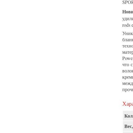
SPO
Нови
удил
rods e
Уник
блан
техн
мате
Powe
что 
воло
крем
межд
проч
Хара
Кол
Вес,