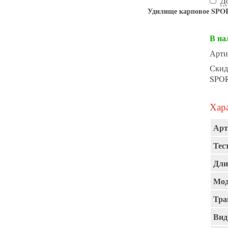
Д
Удилище карповое SPORT
В на
Арти
Скид
SPO
Хара
Арт
Тест
Дли
Мод
Тра
Вид