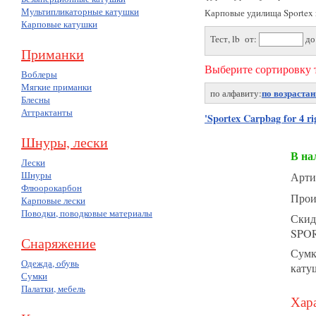
Мультипликаторные катушки
Карповые удилища Sportex 
Карповые катушки
Тест, lb от:
до
Приманки
Выберите сортировку т
Воблеры
Мягкие приманки
по возраста
по алфавиту:
Блесны
Аттрактанты
'Sportex Carpbag for 4 rig
Шнуры, лески
В на
Лески
Шнуры
Арти
Флюорокарбон
Прои
Карповые лески
Поводки, поводковые материалы
Скид
SPO
Снаряжение
Сумк
Одежда, обувь
кату
Сумки
Палатки, мебель
Хара