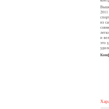
Вышед
2011
спор
из с
совм
легк
и ве
это 
удил
Конф
Хара