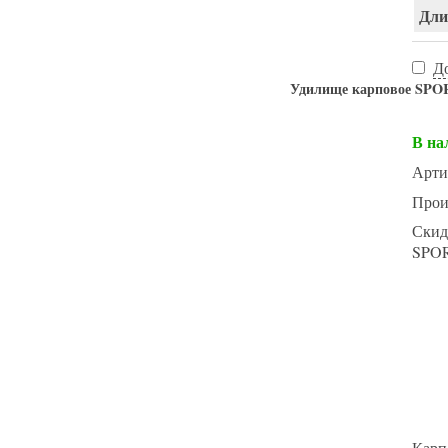
Длин
Д
Удилище карповое SPOR
В на
Арти
Прои
Скид
SPO
Карп