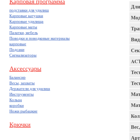
Карповая программа
Дли
подставки для удилищ
Карповые катушки
Мод
Карповые удилища
Карповые маты
Тра
Палатки, мебель
Поводки и поводковые материалы
Вид
карповые
Подсаки
Сек
Сигнализаторы
AC
Аксессуары
Тест
Балансир
Тест
Весы, захваты
Держатели для удилищ
Мат
Инструменты
Кольца
Мат
коробки
Ножи рыбацкие
Кол
Крючки
Вес,
Арт