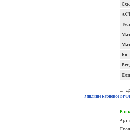
Сек
AC
Тест
Мат
Мат
Кол
Вес,
Длин
Д
Удилище карповое SPORT
В на
Арти
Прои