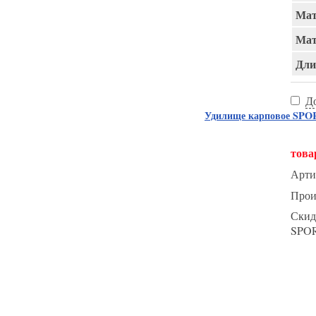
Мат
Мат
Длин
Д
Удилище карповое SPORT
това
Арти
Прои
Скид
SPO