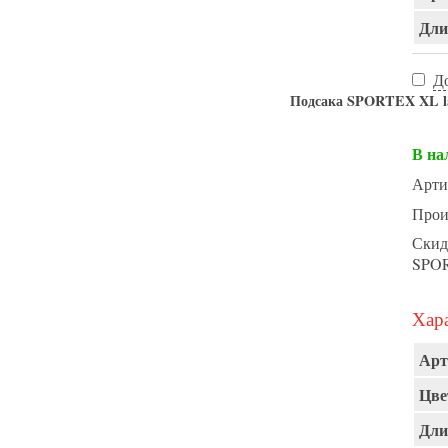
Длин
Д
Подсака SPORTEX XL lan
В на
Арти
Прои
Скид
SPO
Хара
Арт
Цве
Дли