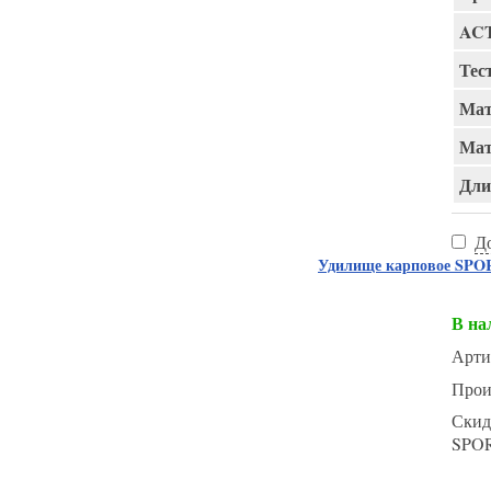
AC
Тест
Мат
Мат
Длин
Д
Удилище карповое SPORT
В на
Арти
Прои
Скид
SPO