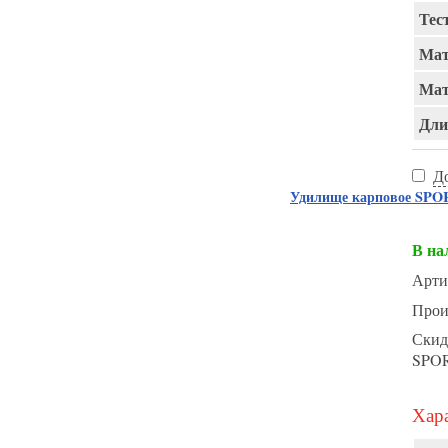
Тест
Мат
Мат
Длин
Д
Удилище карповое SPORT
В на
Арти
Прои
Скид
SPO
Хара