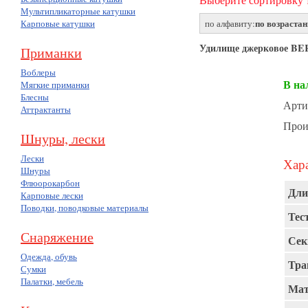
Мультипликаторные катушки
по возраста
Карповые катушки
по алфавиту:
Удилище джерковое BER
Приманки
Воблеры
В на
Мягкие приманки
Блесны
Арти
Аттрактанты
Прои
Шнуры, лески
Лески
Хара
Шнуры
Флюорокарбон
Дли
Карповые лески
Поводки, поводковые материалы
Тест
Снаряжение
Сек
Одежда, обувь
Тра
Сумки
Палатки, мебель
Мат