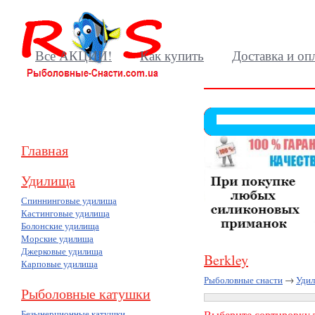
Все АКЦИИ!
Как купить
Доставка и оп
Главная
Удилища
Спиннинговые удилища
Кастинговые удилища
Болонские удилища
Морские удилища
Джерковые удилища
Berkley
Карповые удилища
Рыболовные снасти
→
Уди
Рыболовные катушки
Безынерционные катушки
Выберите сортировку т