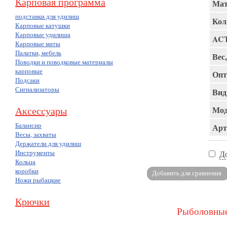
Карповая программа
Мат
подставки для удилищ
Кол
Карповые катушки
Карповые удилища
AC
Карповые маты
Палатки, мебель
Вес,
Поводки и поводковые материалы
карповые
Опт
Подсаки
Сигнализаторы
Вид
Аксессуары
Мод
Балансир
Арт
Весы, захваты
Держатели для удилищ
Инструменты
Д
Кольца
коробки
Ножи рыбацкие
Крючки
Рыболовные