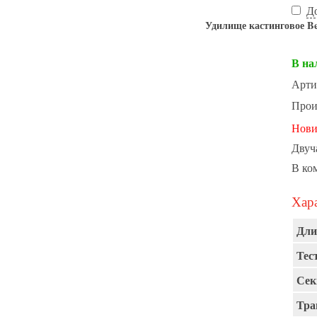
Д
Удилище кастинговое B
В на
Арти
Прои
Нови
Двуч
В ко
Хара
Дли
Тест
Сек
Тра