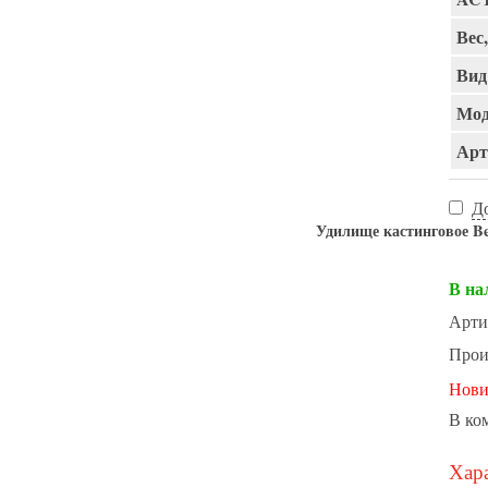
Вес,
Вид
Мод
Арт
Д
Удилище кастинговое B
В на
Арти
Прои
Нови
В ко
Хара