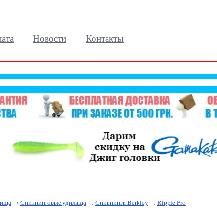
лата
Новости
Контакты
лища
→
Спиннинговые удилища
→
Спиннинги Berkley
→
Ripple Pro