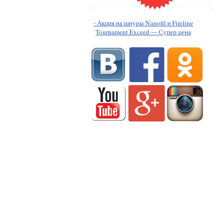
- Акция на шнуры Nanofil и Fireline
Tournament Exceed — Супер цена