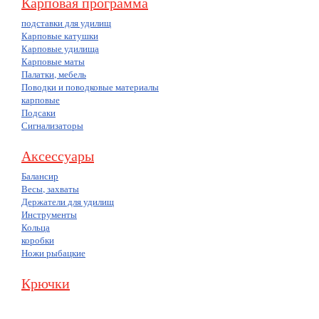
Карповая программа
подставки для удилищ
Карповые катушки
Карповые удилища
Карповые маты
Палатки, мебель
Поводки и поводковые материалы
карповые
Подсаки
Сигнализаторы
Аксессуары
Балансир
Весы, захваты
Держатели для удилищ
Инструменты
Кольца
коробки
Ножи рыбацкие
Крючки