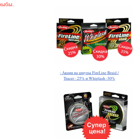
рыбы.
- Акция на шнуры FireLine Braid /
Tracer - 25% и Whiplash -30%