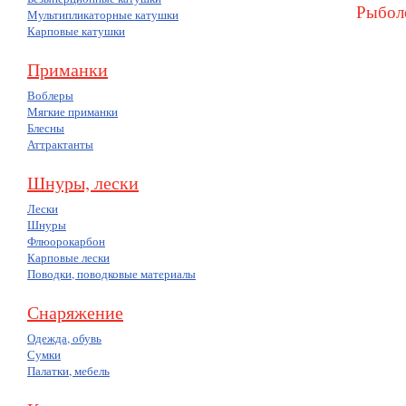
Рыболо
Мультипликаторные катушки
Карповые катушки
Приманки
Воблеры
Мягкие приманки
Блесны
Аттрактанты
Шнуры, лески
Лески
Шнуры
Флюорокарбон
Карповые лески
Поводки, поводковые материалы
Снаряжение
Одежда, обувь
Сумки
Палатки, мебель