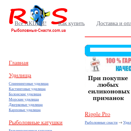
Все АКЦИИ!
Как купить
Доставка и оп
Главная
Удилища
Спиннинговые удилища
Кастинговые удилища
Болонские удилища
Морские удилища
Джерковые удилища
Карповые удилища
Ripple Pro
Рыболовные катушки
Рыболовные снасти
→
Уди
Безынерционные катушки