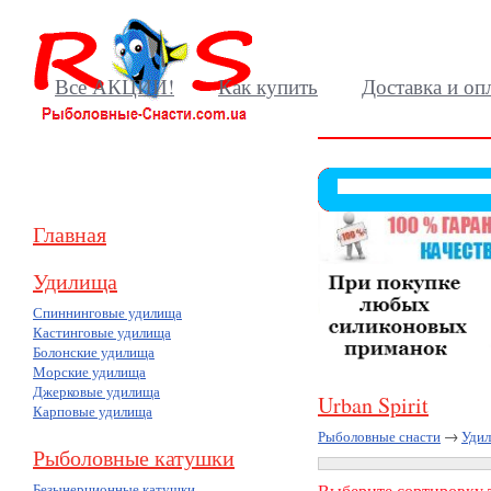
Все АКЦИИ!
Как купить
Доставка и оп
Главная
Удилища
Спиннинговые удилища
Кастинговые удилища
Болонские удилища
Морские удилища
Джерковые удилища
Urban Spirit
Карповые удилища
Рыболовные снасти
→
Уди
Рыболовные катушки
Безынерционные катушки
Выберите сортировку т