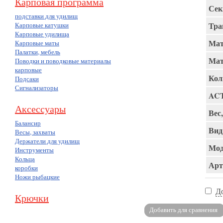
Карповая программа
Сек
подставки для удилищ
Тра
Карповые катушки
Карповые удилища
Мат
Карповые маты
Палатки, мебель
Мат
Поводки и поводковые материалы
карповые
Кол
Подсаки
Сигнализаторы
AC
Аксессуары
Вес,
Балансир
Вид
Весы, захваты
Держатели для удилищ
Мод
Инструменты
Кольца
Арт
коробки
Ножи рыбацкие
Д
Крючки