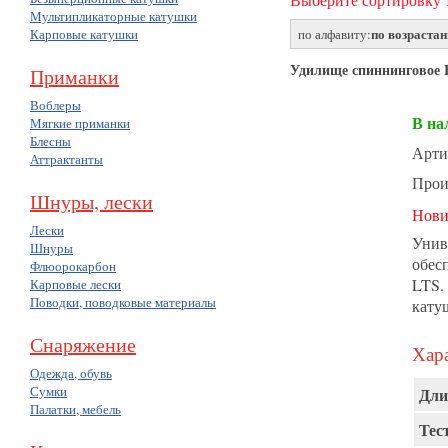
Мультипликаторные катушки
по возраста
Карповые катушки
по алфавиту:
Удилище спиннинговое 
Приманки
Воблеры
В на
Мягкие приманки
Блесны
Арти
Аттрактанты
Прои
Шнуры, лески
Нови
Лески
Унив
Шнуры
обес
Флюорокарбон
LTS.
Карповые лески
Поводки, поводковые материалы
кату
Снаряжение
Хара
Одежда, обувь
Сумки
Дли
Палатки, мебель
Тест