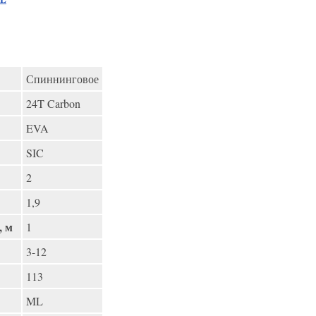
Спиннинговое
24T Carbon
EVA
SIC
2
1,9
, м
1
3-12
113
ML