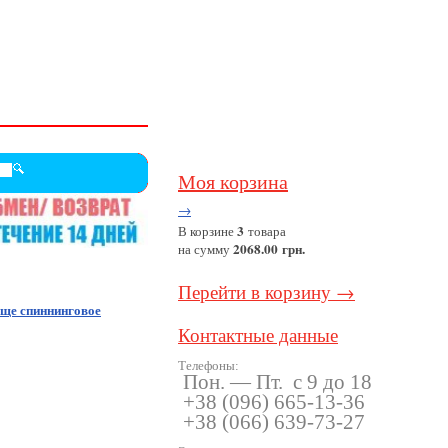
Моя корзина
→
3
В корзине
товара
2068.00 грн.
на сумму
Перейти в корзину →
ще спиннинговое
Контактные данные
Телефоны:
Пон. — Пт. с 9 до 18
+38
(096
) 665-13-36
+38
(066
) 639-73-27