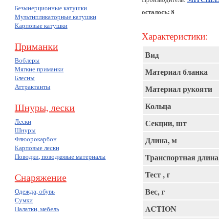
Безынерционные катушки
осталось: 8
Мультипликаторные катушки
Карповые катушки
Характеристики:
Приманки
Вид
Воблеры
Мягкие приманки
Материал бланка
Блесны
Аттрактанты
Материал рукояти
Кольца
Шнуры, лески
Лески
Секции, шт
Шнуры
Длина, м
Флюорокарбон
Карповые лески
Транспортная длина
Поводки, поводковые материалы
Тест , г
Снаряжение
Вес, г
Одежда, обувь
Сумки
ACTION
Палатки, мебель