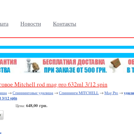
лата
Новости
Контакты
вое Mitchell rod mag pro 632ml 3/12 spin
удили
лища
→
Спиннинговые удилища
→
Спиннинги MITCHELL
→
Mag Pro
→
 3/12 spin
648,00 грн.
Цена:
L