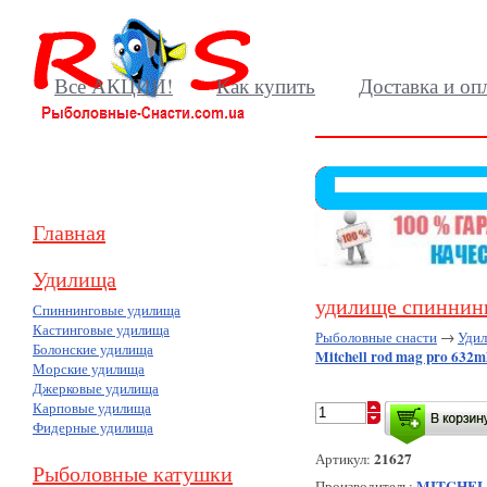
Все АКЦИИ!
Как купить
Доставка и оп
Главная
Удилища
удилище спиннинго
Спиннинговые удилища
Кастинговые удилища
Рыболовные снасти
→
Уди
Болонские удилища
Mitchell rod mag pro 632ml
Морские удилища
Джерковые удилища
Карповые удилища
Фидерные удилища
21627
Артикул:
Рыболовные катушки
MITCHEL
Производитель: