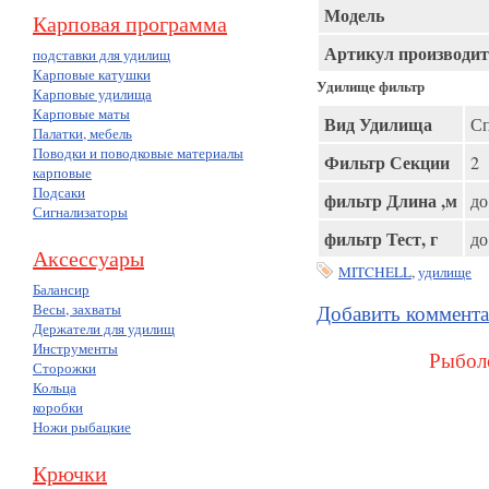
Модель
Карповая программа
Артикул производит
подставки для удилищ
Карповые катушки
Удилище фильтр
Карповые удилища
Карповые маты
Вид Удилища
С
Палатки, мебель
Поводки и поводковые материалы
Фильтр Секции
2
карповые
Подсаки
фильтр Длина ,м
до
Сигнализаторы
фильтр Тест, г
до
Аксессуары
MITCHELL
,
удилище
Балансир
Добавить коммент
Весы, захваты
Держатели для удилищ
Инструменты
Рыболо
Сторожки
Кольца
коробки
Ножи рыбацкие
Крючки