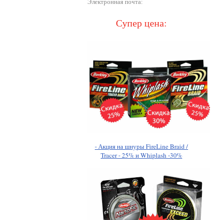
Электронная почта:
Супер цена:
- Акция на шнуры FireLine Braid /
Tracer - 25% и Whiplash -30%