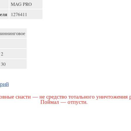
MAG PRO
еля
1276411
пиннинговое
 2
 30
арий
вные снасти — не средство тотального уничтожения 
Поймал — отпусти.