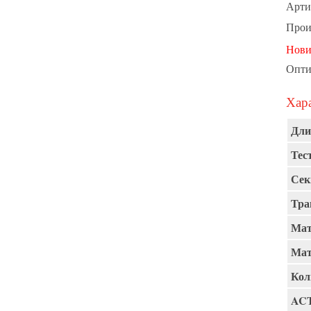
Арти
Прои
Нови
Опти
Хара
Дли
Тест
Сек
Тра
Мат
Мат
Кол
AC