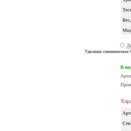
Тест
Вес,
Мод
Д
Удилище спиннинговое Sp
В на
Арти
Прои
Хара
Арт
Сек