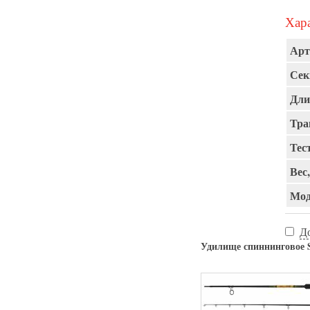
Хара
Арт
Сек
Дли
Тра
Тест
Вес,
Мод
Д
Удилище спиннинговое Sp