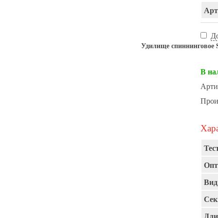
Арт
Д
Удилище спиннинговое Sp
В на
Арти
Прои
Хара
Тест
Опт
Вид
Сек
Дли