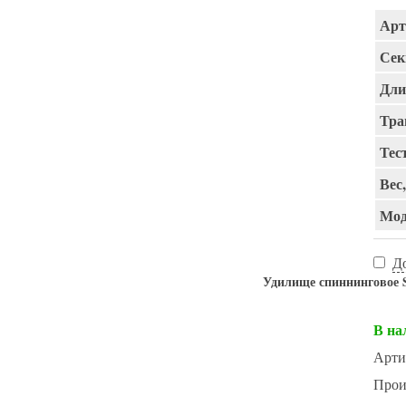
Арт
Сек
Дли
Тра
Тест
Вес,
Мод
Д
Удилище спиннинговое Sp
В на
Арти
Прои