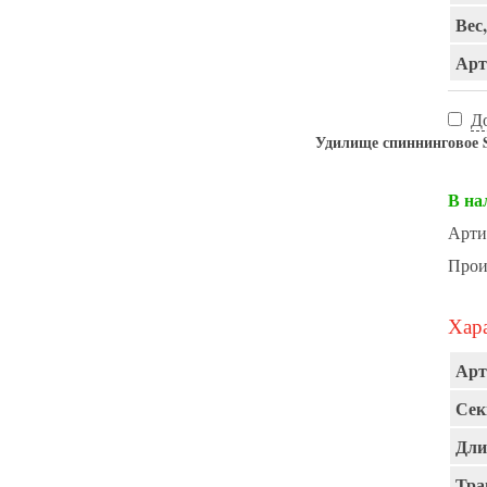
Вес,
Арт
Д
Удилище спиннинговое Sp
В на
Арти
Прои
Хара
Арт
Сек
Дли
Тра