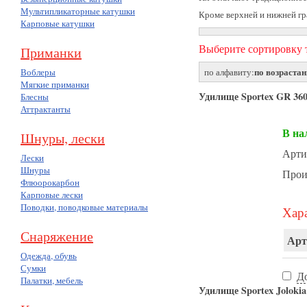
Мультипликаторные катушки
Кроме верхней и нижней гр
Карповые катушки
Выберите сортировку т
Приманки
по возраста
Воблеры
по алфавиту:
Мягкие приманки
Удилище Sportex GR 3602 
Блесны
Аттрактанты
В на
Шнуры, лески
Арти
Лески
Шнуры
Прои
Флюорокарбон
Карповые лески
Поводки, поводковые материалы
Хара
Снаряжение
Арт
Одежда, обувь
Сумки
Д
Палатки, мебель
Удилище Sportex Jolokia 