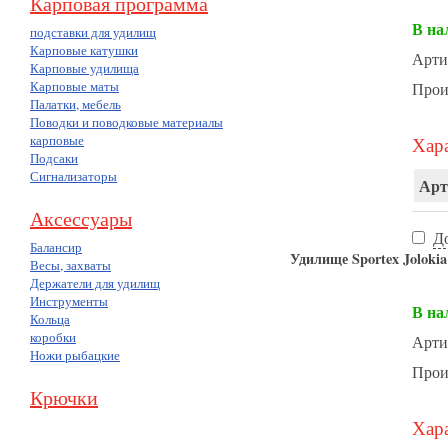
Карповая программа
В на
подставки для удилищ
Карповые катушки
Арти
Карповые удилища
Карповые маты
Прои
Палатки, мебель
Поводки и поводковые материалы
карповые
Хара
Подсаки
Сигнализаторы
Арт
Аксессуары
Д
Балансир
Удилище Sportex Jolokia 
Весы, захваты
Держатели для удилищ
Инструменты
В на
Кольца
коробки
Арти
Ножи рыбацкие
Прои
Крючки
Хара