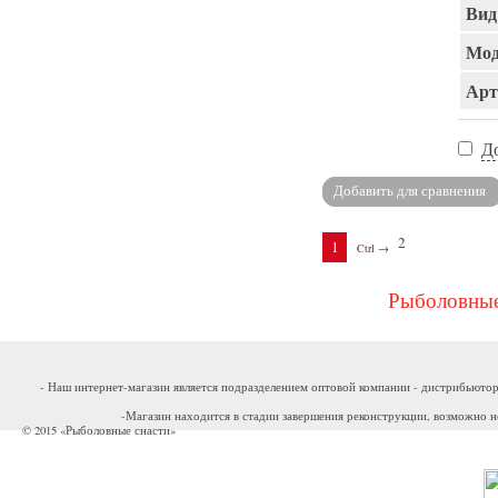
Вид
Мод
Арт
Д
2
1
Ctrl →
Рыболовные
- Наш интернет-магазин является подразделением оптовой компании - дистрибьютор
-Магазин находится в стадии завершения реконструкции, возможно н
© 2015 «Рыболовные снасти»