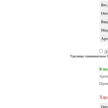
Вес,
Опт
Вид
Мод
Арт
Д
Удилище спиннинговое Sp
В на
Арти
Прои
Хара
Опт