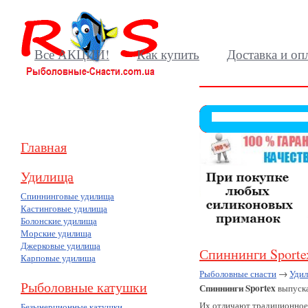
Все АКЦИИ!
Как купить
Доставка и оп
Главная
Удилища
Спиннинговые удилища
Кастинговые удилища
Болонские удилища
Морские удилища
Джерковые удилища
Спиннинги Sporte
Карповые удилища
Рыболовные снасти
→
Уди
Рыболовные катушки
Спиннинги Sportex
выпуска
Их отличают традиционное 
Безынерционные катушки