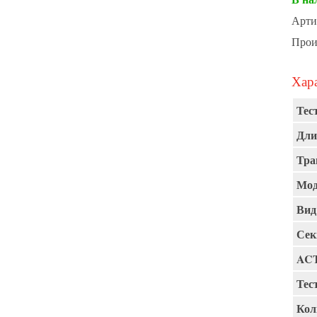
Арти
Прои
Хара
Тест
Дли
Тра
Мод
Вид
Сек
AC
Тест
Кол