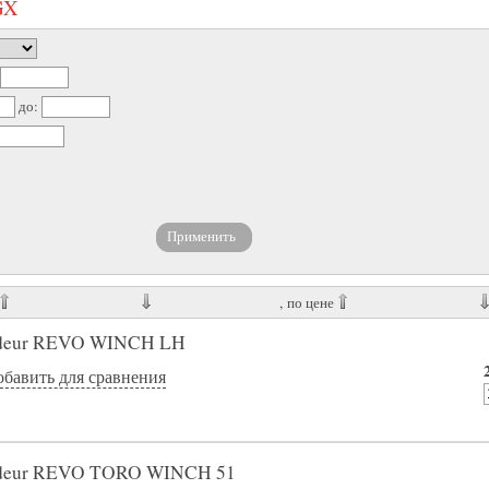
GX
до:
, по цене
adeur REVO WINCH LH
обавить для сравнения
adeur REVO TORO WINCH 51