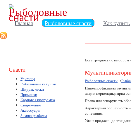
Главная
Рыболовные снасти
Как купить
Есть трудности с выбором
Снасти
Мультипликаторн
Удилища
Рыболовные снасти
→
Рыбо
Рыболовные катушки
Низкопрофильная мульти
Шнуры, лески
шпули перпендикулярна ос
Приманки
Карповая программа
Право или леворукость об
Снаряжение
Характерная особенность —
Аксессуары
сочетания.
Зимняя рыбалка
Уже в продаже долгожданн