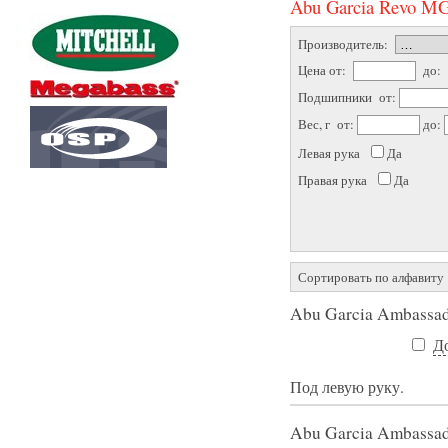
Abu Garcia Revo M
Производитель:
Цена от:
до:
Подшипники от:
Вес, г от:
до:
Левая рука
Да
Правая рука
Да
Сортировать по алфавиту
Abu Garcia Ambass
Д
Под левую руку.
Abu Garcia Ambass