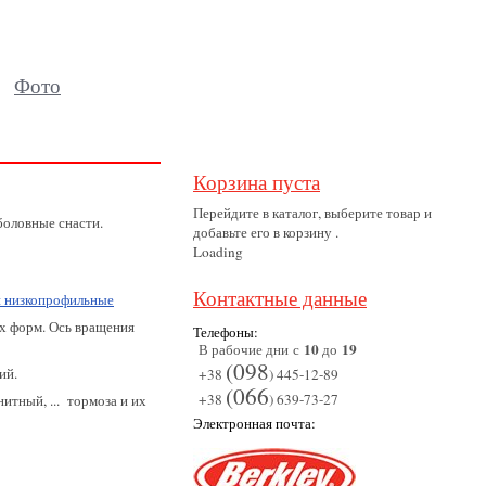
Фото
Корзина пуста
Перейдите в каталог, выберите товар и
оловные снасти.
добавьте его в корзину .
Loading
Контактные данные
 низкопрофильные
их форм. Ось вращения
Телефоны:
10
19
В рабочие дни с
до
(098
ий.
+38
) 445-12-89
(066
+38
) 639-73-27
тный, ... тормоза и их
Электронная почта: