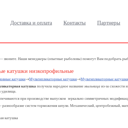
Доставка и оплата
Контакты
Партнеры
 — звоните. Наши менеджеры (опытные рыболовы) помогут Вам подобрать рыб
ые катушки низкопрофильные
ловные катушки
→
Мультипликаторные катушки
→
Мультипликаторные катушки
пликаторная катушка
получила народное название
мыльница
из-за схожести 
и удилища.
еспечиваются при производстве выпуском зеркально симметричных модификац
 разнообразие систем торможения шпули. Механический, центробежный, магни
ая катушка