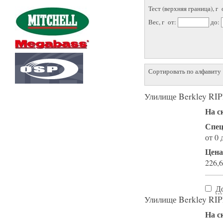
Тест (верхняя граница), г 
Вес, г от:
до:
Сортировать по алфавиту
Улилище Berkley RIP
На с
Спец
от 0 
Цена
226,6
Д
Улилище Berkley RIP
На с