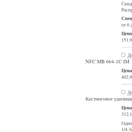
Скид
Расп
Спец
от 0 
Цена
151,9
Д
NFC MB 664-1C IM
Цена
402,9
Д
Кастинговое удили
Цена
312,1
Одно
1/4-3