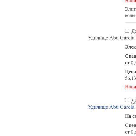
Нови
Элит
коль
Д
Удилище Abu Garcia
Элек
Спец
от 0 
Цена
56,13
Нови
Д
Удилище Abu Garcia
На с
Спец
от 0 