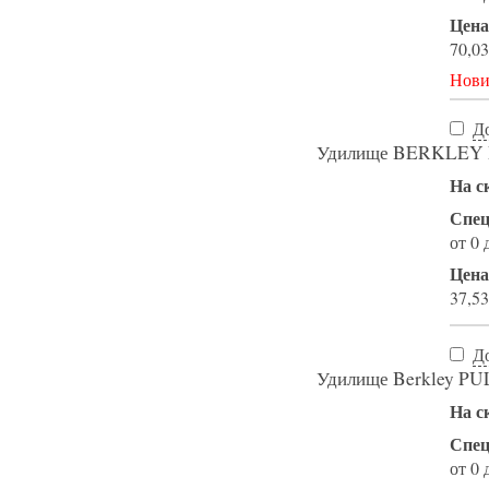
Цена
70,03
Нови
Д
Удилище BERKLEY Ph
На с
Спец
от 0 
Цена
37,53
Д
Удилище Berkley PU
На с
Спец
от 0 