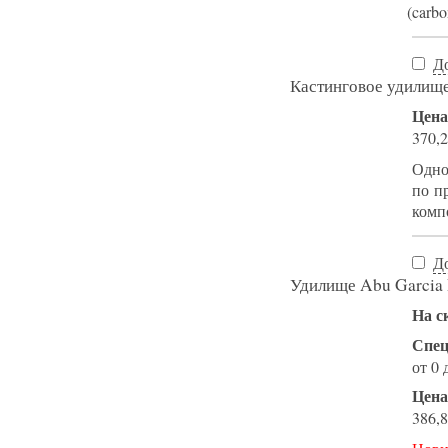
(carb
Д
Кастинговое удили
Цена
370,2
Одно
по пр
комп
Д
Удилище Abu Garci
На с
Спец
от 0 
Цена
386,8