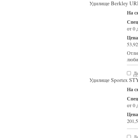
Удилище Berkley UR
На с
Спец
от 0 
Цена
53,92
Отли
люби
Д
Удилище Sportex STYX
На с
Спец
от 0 
Цена
201,5
Д