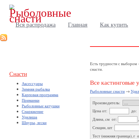
Вся распродажа
Главная
Как купить
Есть трудности с выбором
снасти.
Снасти
Все кастинговые 
Аксессуары
Зимняя рыбалка
Рыболовные снасти
→
Уди
Карповая программа
Приманки
Производитель:
Рыболовные катушки
Цена от:
до:
Снаряжение
Удилища
Длина, cм от:
Шнуры, лески
Секции, шт
Тест (нижняя граница), г 