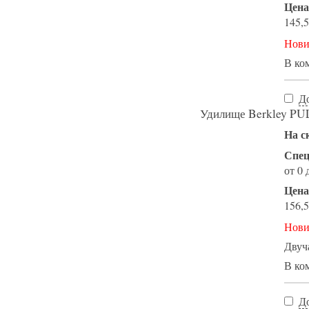
Цена
145,5
Нови
В ко
Д
Удилище Berkley PU
На с
Спец
от 0 
Цена
156,5
Нови
Двуч
В ко
Д