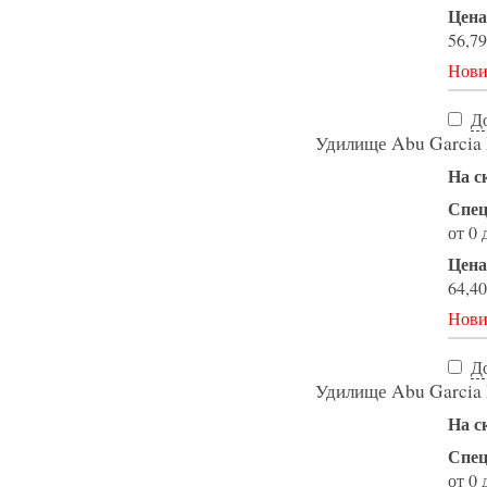
Цена
56,79
Нови
Д
Удилище Abu Garcia
На с
Спец
от 0 
Цена
64,40
Нови
Д
Удилище Abu Garcia
На с
Спец
от 0 