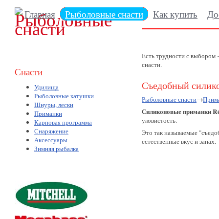
Главная
Рыболовные снасти
Как купить
До
Есть трудности с выбором
снасти.
Снасти
Съедобный силико
Удилища
Рыболовные катушки
Рыболовные снасти
→
Прим
Шнуры, лески
Силиконовые приманки Re
Приманки
уловистость.
Карповая программа
Снаряжение
Это так называемые "съедо
Аксессуары
естественные вкус и запах.
Зимняя рыбалка