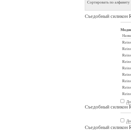
Сортировать по алфавиту
Съедобный силикон Re
Моди
Назв
Reins
Reins
Reins
Reins
Reins
Reins
Reins
Reins
Reins
До
Съедобный силикон R
До
Съедобный силикон R