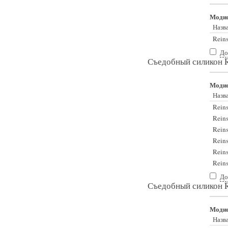
Моди
Назв
Reins
До
Съедобный силикон R
Моди
Назв
Reins
Reins
Reins
Reins
Reins
Reins
До
Съедобный силикон R
Моди
Назв