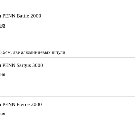
 PENN Battle 2000
ния
 0,64м, две алюминиевых шпули.
я PENN Sargus 3000
ния
 PENN Fierce 2000
ния