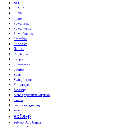
NFC
O.S.P
PENN
Phazer
Power Bait
Power Worm
Power Worms
Powerbait
Pulse Evo
Reins
Ripple Pro
rod pod
Shakespeare
Sportex
Stren
Swing Impact
Yamatoyo
балансир
безынерционная катушка
блесна
болонское удилище
весы
воблер
воблер. Abu Garcia