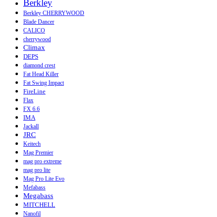
Berkley
Berkley CHERRYWOOD
Blade Dancer
CALICO
cherrywood
Climax
DEPS
diamond crest
Fat Head Killer
Fat Swing Impact
FireLine
Flax
FX 6.6
IMA
Jackall
JRC
Keitech
Mag Premier
mag pro extreme
mag pro lite
Mag Pro Lite Evo
Mefabass
Megabass
MITCHELL
Nanofil