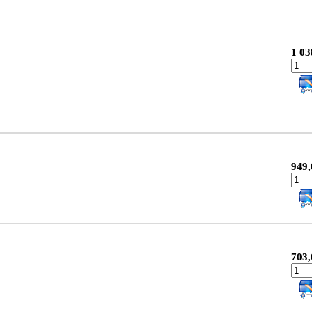
1 03
949,
703,