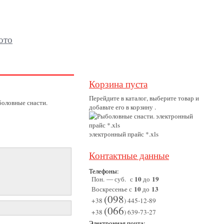
ото
Корзина пуста
Перейдите в каталог, выберите товар и
оловные снасти.
добавьте его в корзину .
электронный прайс *.xls
Контактные данные
Телефоны:
10
19
Пон. — суб. с
до
10
13
Воскресенье с
до
(098
+38
) 445-12-89
(066
+38
) 639-73-27
Электронная почта: